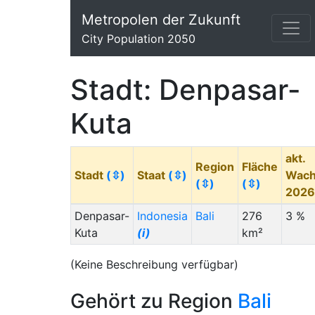
Metropolen der Zukunft
City Population 2050
Stadt: Denpasar-
Kuta
akt.
Region
Fläche
Stadt
(⇳)
Staat
(⇳)
Wach
(⇳)
(⇳)
202
Denpasar-
Indonesia
Bali
276
3 %
Kuta
(i)
km²
(Keine Beschreibung verfügbar)
Gehört zu Region
Bali