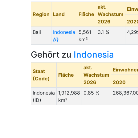
akt.
Ein
Region
Land
Fläche
Wachstum
2026
202
Bali
Indonesia
5,561
3.1 %
4,29
(i)
km²
Gehört zu
Indonesia
akt.
Einwohne
Staat
Fläche
Wachstum
(Code)
2026
2020
Indonesia
1,912,988
0.85 %
268,367,0
(ID)
km²