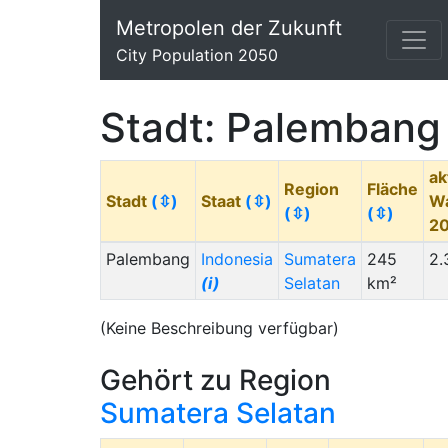
Metropolen der Zukunft
City Population 2050
Stadt: Palembang
ak
Region
Fläche
Stadt
(⇳)
Staat
(⇳)
W
(⇳)
(⇳)
2
Palembang
Indonesia
Sumatera
245
2.
(i)
Selatan
km²
(Keine Beschreibung verfügbar)
Gehört zu Region
Sumatera Selatan