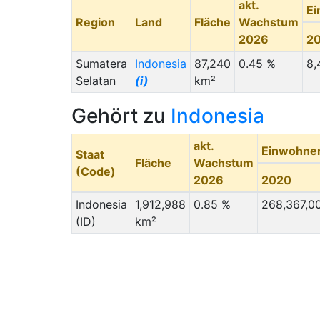
akt.
Ei
Region
Land
Fläche
Wachstum
2026
2
Sumatera
Indonesia
87,240
0.45 %
8,
Selatan
(i)
km²
Gehört zu
Indonesia
akt.
Einwohne
Staat
Fläche
Wachstum
(Code)
2026
2020
Indonesia
1,912,988
0.85 %
268,367,0
(ID)
km²