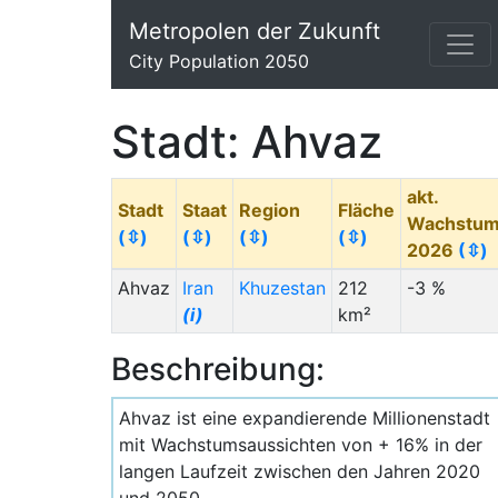
Metropolen der Zukunft
City Population 2050
Stadt: Ahvaz
akt.
Stadt
Staat
Region
Fläche
Wachstu
(⇳)
(⇳)
(⇳)
(⇳)
2026
(⇳)
Ahvaz
Iran
Khuzestan
212
-3 %
(i)
km²
Beschreibung:
Ahvaz ist eine expandierende Millionenstadt
mit Wachstumsaussichten von + 16% in der
langen Laufzeit zwischen den Jahren 2020