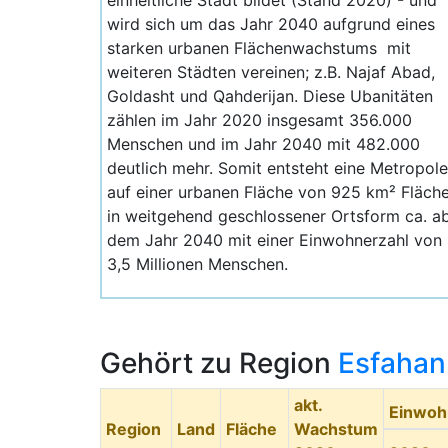
einheitliche Stadt bildet (Stand 2020) - und
wird sich um das Jahr 2040 aufgrund eines
starken urbanen Flächenwachstums mit
weiteren Städten vereinen; z.B. Najaf Abad,
Goldasht und Qahderijan. Diese Ubanitäten
zählen im Jahr 2020 insgesamt 356.000
Menschen und im Jahr 2040 mit 482.000
deutlich mehr. Somit entsteht eine Metropole
auf einer urbanen Fläche von 925 km² Fläch
in weitgehend geschlossener Ortsform ca. a
dem Jahr 2040 mit einer Einwohnerzahl von
3,5 Millionen Menschen.
Gehört zu Region
Esfahan
akt.
Einwoh
Region
Land
Fläche
Wachstum