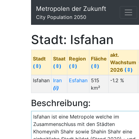
Metropolen der Zukunft
City Population 2050
Stadt: Isfahan
akt.
Stadt
Staat
Region
Fläche
Wachstum
(⇳)
(⇳)
(⇳)
(⇳)
2026
(⇳)
Isfahan
Iran
Esfahan
515
-1.2 %
(i)
km²
Beschreibung:
Isfahan ist eine Metropole welche im
Zusammenschluss mit den Städten
Khomeynih Shahr sowie Shahin Shahr eine