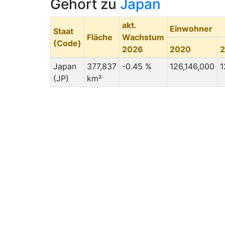
Gehört zu
Japan
akt.
Einwohner
Staat
Fläche
Wachstum
(Code)
2026
2020
Japan
377,837
-0.45 %
126,146,000
1
(JP)
km²