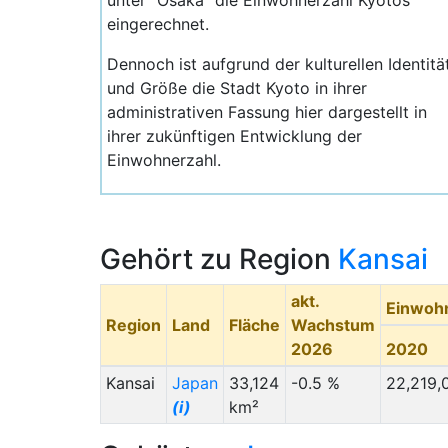
unter "Osaka" die Einwohnerzahl Kyotos
eingerechnet.
Dennoch ist aufgrund der kulturellen Identitä
und Größe die Stadt Kyoto in ihrer
administrativen Fassung hier dargestellt in
ihrer zukünftigen Entwicklung der
Einwohnerzahl.
Gehört zu Region
Kansai
akt.
Einwoh
Region
Land
Fläche
Wachstum
2026
2020
Kansai
Japan
33,124
-0.5 %
22,219,
(i)
km²