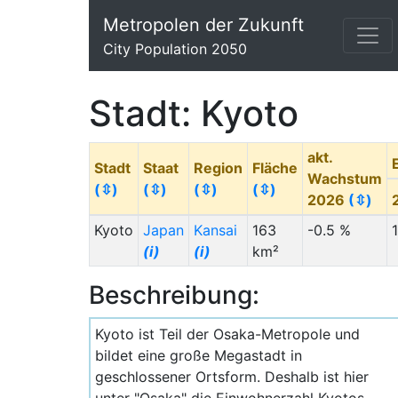
Metropolen der Zukunft
City Population 2050
Stadt: Kyoto
akt.
Stadt
Staat
Region
Fläche
Wachstum
(⇳)
(⇳)
(⇳)
(⇳)
2026
(⇳)
Kyoto
Japan
Kansai
163
-0.5 %
(i)
(i)
km²
Beschreibung:
Kyoto ist Teil der Osaka-Metropole und
bildet eine große Megastadt in
geschlossener Ortsform. Deshalb ist hier