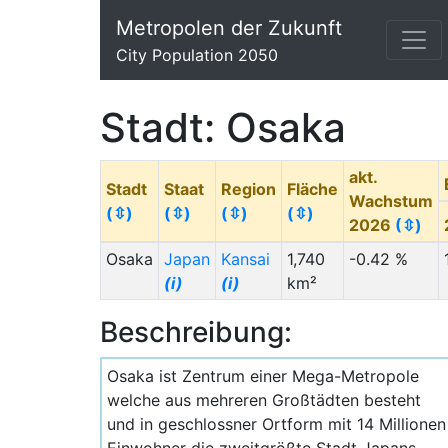
Metropolen der Zukunft
City Population 2050
Stadt: Osaka
akt.
Stadt
Staat
Region
Fläche
Wachstum
(⇳)
(⇳)
(⇳)
(⇳)
2026
(⇳)
Osaka
Japan
Kansai
1,740
-0.42 %
(i)
(i)
km²
Beschreibung:
Osaka ist Zentrum einer Mega-Metropole
welche aus mehreren Großtädten besteht
und in geschlossner Ortform mit 14 Millionen