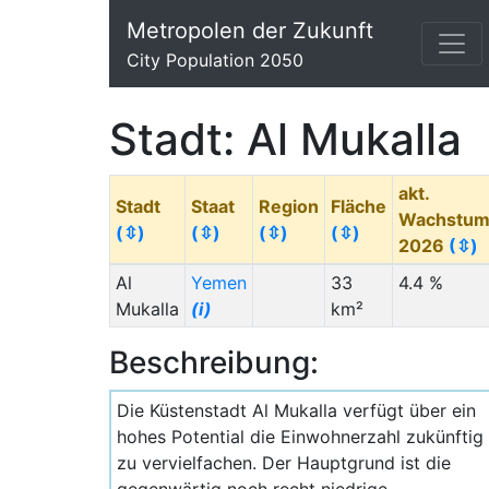
Metropolen der Zukunft
City Population 2050
Stadt: Al Mukalla
akt.
Stadt
Staat
Region
Fläche
Wachstu
(⇳)
(⇳)
(⇳)
(⇳)
2026
(⇳)
Al
Yemen
33
4.4 %
Mukalla
(i)
km²
Beschreibung:
Die Küstenstadt Al Mukalla verfügt über ein
hohes Potential die Einwohnerzahl zukünftig
zu vervielfachen. Der Hauptgrund ist die