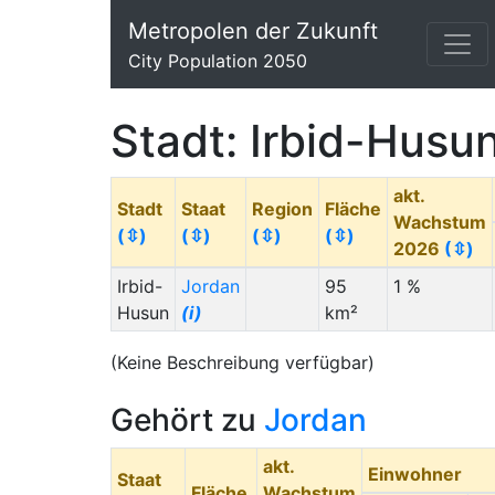
Metropolen der Zukunft
City Population 2050
Stadt: Irbid-Husu
akt.
Stadt
Staat
Region
Fläche
Wachstum
(⇳)
(⇳)
(⇳)
(⇳)
2026
(⇳)
Irbid-
Jordan
95
1 %
Husun
(i)
km²
(Keine Beschreibung verfügbar)
Gehört zu
Jordan
akt.
Einwohner
Staat
Fläche
Wachstum