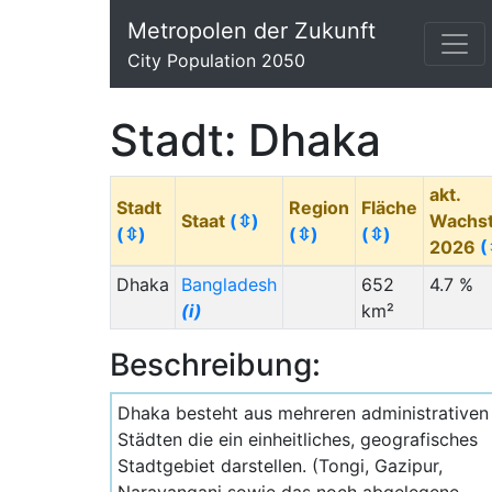
Metropolen der Zukunft
City Population 2050
Stadt: Dhaka
akt.
Stadt
Region
Fläche
Staat
(⇳)
Wachs
(⇳)
(⇳)
(⇳)
2026
(
Dhaka
Bangladesh
652
4.7 %
(i)
km²
Beschreibung:
Dhaka besteht aus mehreren administrativen
Städten die ein einheitliches, geografisches
Stadtgebiet darstellen. (Tongi, Gazipur,