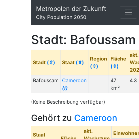
Metropolen der Zukunft
City Population 2050
Stadt: Bafoussam
akt.
Region
Fläche
Stadt
(⇳)
Staat
(⇳)
Wa
(⇳)
(⇳)
20
Bafoussam
Cameroon
47
4.3
(i)
km²
(Keine Beschreibung verfügbar)
Gehört zu
Cameroon
akt.
Einwohne
Staat
Fläche
Wachstum