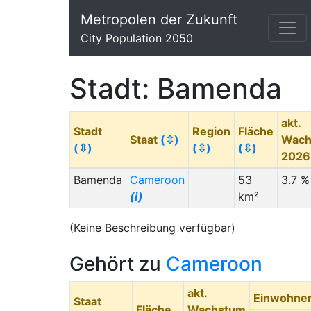
Metropolen der Zukunft
City Population 2050
Stadt: Bamenda
akt.
Stadt
Region
Fläche
Staat
(⇳)
Wach
(⇳)
(⇳)
(⇳)
202
Bamenda
Cameroon
53
3.7 %
(i)
km²
(Keine Beschreibung verfügbar)
Gehört zu
Cameroon
akt.
Einwohne
Staat
Fläche
Wachstum