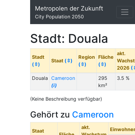
Metropolen der Zukunft
City Population 2050
Stadt: Douala
akt.
Stadt
Region
Fläche
Staat
(⇳)
Wachs
(⇳)
(⇳)
(⇳)
2026
(
Douala
Cameroon
295
3.5 %
(i)
km²
(Keine Beschreibung verfügbar)
Gehört zu
Cameroon
akt.
Einwohne
Staat
Fläche
Wachstum