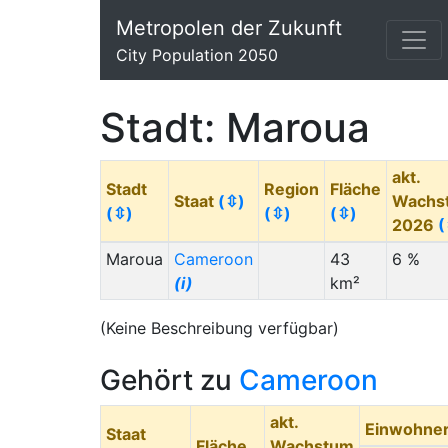
Metropolen der Zukunft
City Population 2050
Stadt: Maroua
akt.
Stadt
Region
Fläche
Staat
(⇳)
Wachs
(⇳)
(⇳)
(⇳)
2026
(
Maroua
Cameroon
43
6 %
(i)
km²
(Keine Beschreibung verfügbar)
Gehört zu
Cameroon
akt.
Einwohne
Staat
Fläche
Wachstum