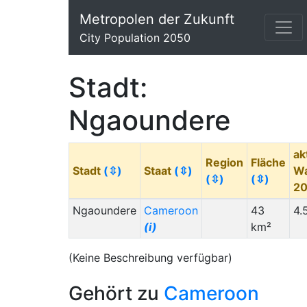
Metropolen der Zukunft
City Population 2050
Stadt:
Ngaoundere
ak
Region
Fläche
Stadt
(⇳)
Staat
(⇳)
W
(⇳)
(⇳)
2
Ngaoundere
Cameroon
43
4.
(i)
km²
(Keine Beschreibung verfügbar)
Gehört zu
Cameroon