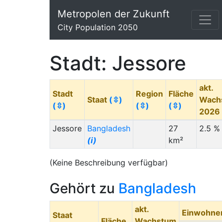
Metropolen der Zukunft
City Population 2050
Stadt: Jessore
akt.
Stadt
Region
Fläche
Staat
(⇳)
Wach
(⇳)
(⇳)
(⇳)
2026
Jessore
Bangladesh
27
2.5 %
(i)
km²
(Keine Beschreibung verfügbar)
Gehört zu
Bangladesh
akt.
Einwohne
Staat
Fläche
Wachstum