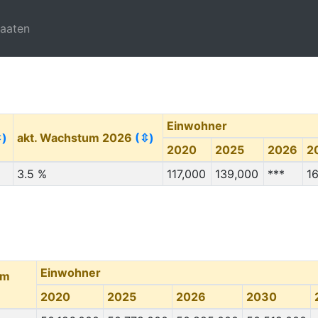
taaten
Einwohner
⇳)
akt. Wachstum 2026
(⇳)
2020
2025
2026
2
3.5 %
117,000
139,000
***
1
Einwohner
um
2020
2025
2026
2030