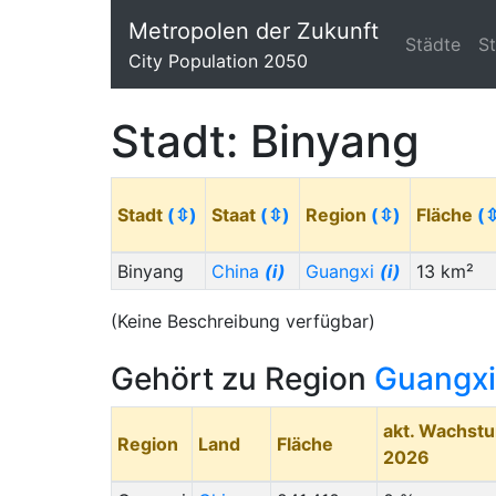
Metropolen der Zukunft
Städte
S
City Population 2050
Stadt: Binyang
Stadt
(⇳)
Staat
(⇳)
Region
(⇳)
Fläche
(
Binyang
China
(i)
Guangxi
(i)
13 km²
(Keine Beschreibung verfügbar)
Gehört zu Region
Guangxi
akt. Wachst
Region
Land
Fläche
2026