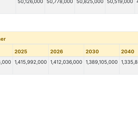
50,126,000
50,778,000
50,825,000
50,519,000
er
2025
2026
2030
2040
3,000
1,415,992,000
1,412,036,000
1,389,105,000
1,335,8