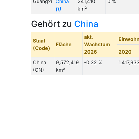
Guangxi
China
241,410
0 %
(i)
km²
Gehört zu
China
akt.
Einwohn
Staat
Fläche
Wachstum
(Code)
2026
2020
China
9,572,419
-0.32 %
1,417,93
(CN)
km²