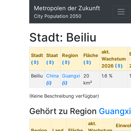
Metropolen der Zukunft
City Population 2050
Stadt: Beiliu
akt.
Stadt
Staat
Region
Fläche
Wachstum
(⇳)
(⇳)
(⇳)
(⇳)
2026
(⇳)
Beiliu
China
Guangxi
20
1.6 %
(i)
(i)
km²
(Keine Beschreibung verfügbar)
Gehört zu Region
Guangxi
akt.
Einwo
Region
Land
Fläche
Wachstum