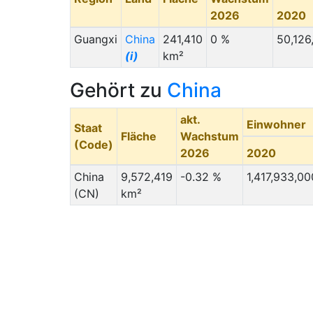
2026
2020
Guangxi
China
241,410
0 %
50,126
(i)
km²
Gehört zu
China
akt.
Einwohner
Staat
Fläche
Wachstum
(Code)
2026
2020
China
9,572,419
-0.32 %
1,417,933,00
(CN)
km²