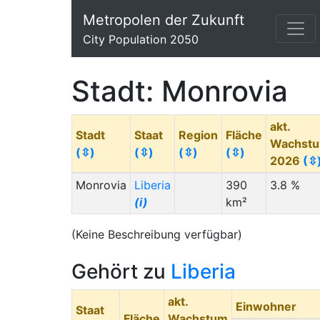
Metropolen der Zukunft
City Population 2050
Stadt: Monrovia
akt.
Stadt
Staat
Region
Fläche
Wachst
(⇳)
(⇳)
(⇳)
(⇳)
2026
(⇳
Monrovia
Liberia
390
3.8 %
(i)
km²
(Keine Beschreibung verfügbar)
Gehört zu
Liberia
akt.
Einwohner
Staat
Fläche
Wachstum