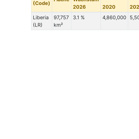
(Code)
2026
2020
20
Liberia
97,757
3.1 %
4,860,000
5,5
(LR)
km²