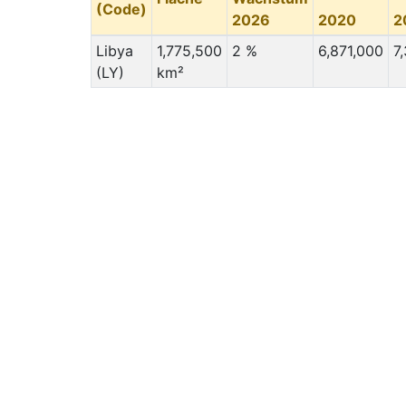
(Code)
2026
2020
2
Libya
1,775,500
2 %
6,871,000
7
(LY)
km²