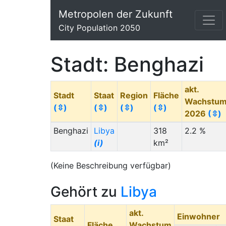
Metropolen der Zukunft
City Population 2050
Stadt: Benghazi
akt.
Stadt
Staat
Region
Fläche
Wachstu
(⇳)
(⇳)
(⇳)
(⇳)
2026
(⇳)
Benghazi
Libya
318
2.2 %
(i)
km²
(Keine Beschreibung verfügbar)
Gehört zu
Libya
akt.
Einwohner
Staat
Fläche
Wachstum