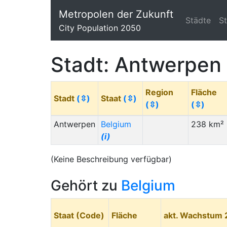
Metropolen der Zukunft
Städte
S
City Population 2050
Stadt: Antwerpen
Region
Fläche
Stadt
(⇳)
Staat
(⇳)
(⇳)
(⇳)
Antwerpen
Belgium
238 km²
(i)
(Keine Beschreibung verfügbar)
Gehört zu
Belgium
Staat (Code)
Fläche
akt. Wachstum