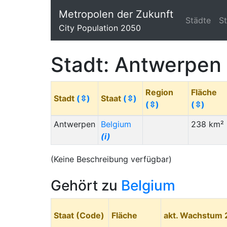
Metropolen der Zukunft
Städte
S
City Population 2050
Stadt: Antwerpen
Region
Fläche
Stadt
(⇳)
Staat
(⇳)
(⇳)
(⇳)
Antwerpen
Belgium
238 km²
(i)
(Keine Beschreibung verfügbar)
Gehört zu
Belgium
Staat (Code)
Fläche
akt. Wachstum