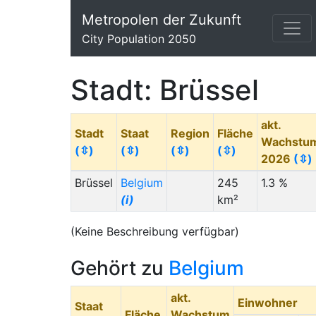
Metropolen der Zukunft
City Population 2050
Stadt: Brüssel
akt.
Stadt
Staat
Region
Fläche
Wachstu
(⇳)
(⇳)
(⇳)
(⇳)
2026
(⇳)
Brüssel
Belgium
245
1.3 %
(i)
km²
(Keine Beschreibung verfügbar)
Gehört zu
Belgium
akt.
Einwohner
Staat
Fläche
Wachstum