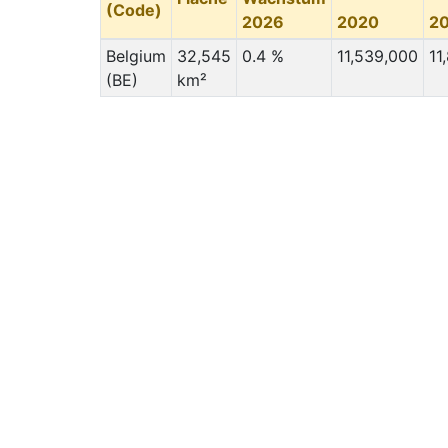
(Code)
2026
2020
2
Belgium
32,545
0.4 %
11,539,000
11
(BE)
km²