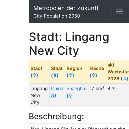
Metropolen der Zukunft
City Population 2050
Stadt: Lingang
New City
akt.
Stadt
Staat
Region
Fläche
Wachstu
(⇳)
(⇳)
(⇳)
(⇳)
2026
(⇳)
Lingang
China
Shanghai
17 km²
8 %
New
(i)
(i)
City
Beschreibung: