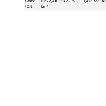
China
9,572,419
-0.32 %
1,417,933,00
(CN)
km²