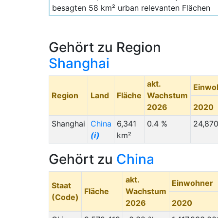
besagten 58 km² urban relevanten Flächen
die sich um den zentralen Stadtsee
erstrecken. Dort ist final mit einer
Einwohnerdichte von 10.000 Menschen zu
Gehört zu Region
rechnen, - vorsichtig geschätzt, da
Shanghai
Hochhäuser in lockerer Bauweise (größere
Abstände zwischen den Gebäuden) das
akt.
Einwo
Stadtbild prägen werden.
Region
Land
Fläche
Wachstum
2026
2020
Shanghai
China
6,341
0.4 %
24,87
(i)
km²
Gehört zu
China
akt.
Einwohner
Staat
Fläche
Wachstum
(Code)
2026
2020