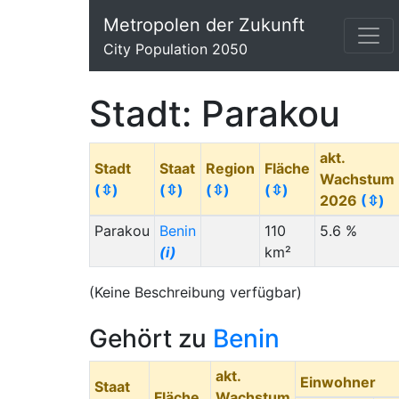
Metropolen der Zukunft
City Population 2050
Stadt: Parakou
akt.
Stadt
Staat
Region
Fläche
Wachstum
(⇳)
(⇳)
(⇳)
(⇳)
2026
(⇳)
Parakou
Benin
110
5.6 %
(i)
km²
(Keine Beschreibung verfügbar)
Gehört zu
Benin
akt.
Einwohner
Staat
Fläche
Wachstum