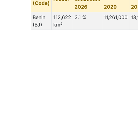
(Code)
2026
2020
20
Benin
112,622
3.1 %
11,261,000
13
(BJ)
km²