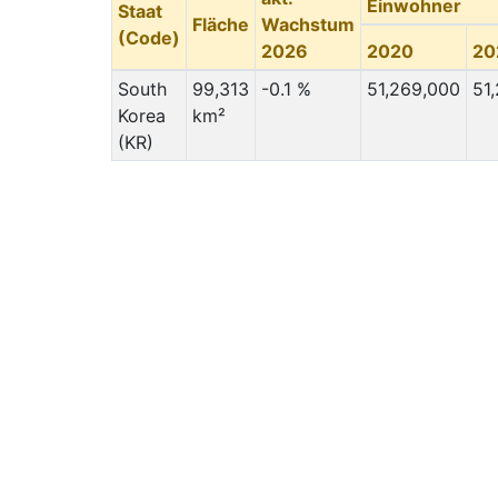
Einwohner
Staat
Fläche
Wachstum
(Code)
2026
2020
20
South
99,313
-0.1 %
51,269,000
51
Korea
km²
(KR)