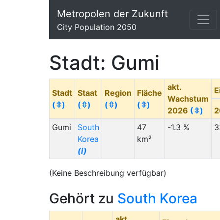
Metropolen der Zukunft
City Population 2050
Stadt: Gumi
akt.
E
Stadt
Staat
Region
Fläche
Wachstum
(⇳)
(⇳)
(⇳)
(⇳)
2026
(⇳)
2
Gumi
South
47
-1.3 %
3
Korea
km²
(i)
(Keine Beschreibung verfügbar)
Gehört zu
South Korea
akt.