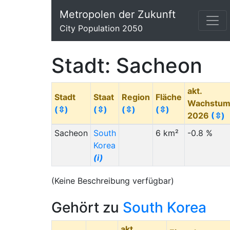
Metropolen der Zukunft
City Population 2050
Stadt: Sacheon
akt.
Stadt
Staat
Region
Fläche
Wachstu
(⇳)
(⇳)
(⇳)
(⇳)
2026
(⇳)
Sacheon
South
6 km²
-0.8 %
Korea
(i)
(Keine Beschreibung verfügbar)
Gehört zu
South Korea
akt.