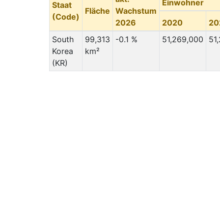
Einwohner
Staat
Fläche
Wachstum
(Code)
2026
2020
20
South
99,313
-0.1 %
51,269,000
51
Korea
km²
(KR)