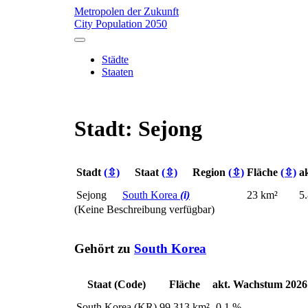
Metropolen der Zukunft
City Population 2050
Städte
Staaten
Stadt: Sejong
Stadt
(⇳)
Staat
(⇳)
Region
(⇳)
Fläche
(⇳)
a
Sejong
South Korea
(i)
23 km²
5
(Keine Beschreibung verfügbar)
Gehört zu
South Korea
Staat (Code)
Fläche
akt. Wachstum 2026
South Korea (KR)
99,313 km²
-0.1 %