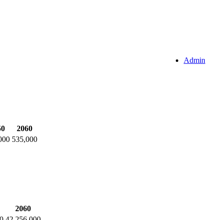
Admin
50
2060
000
535,000
2060
0
42,256,000