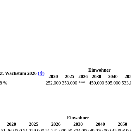
Einwohner
kt. Wachstum 2026
(⇳)
2020
2025
2026
2030
2040
20
.8 %
252,000
353,000
***
450,000
505,000
533,
Einwohner
2020
2025
2026
2030
2040
2050
51,269,000
51,259,000
51,241,000
50,804,000
49,070,000
45,998,00