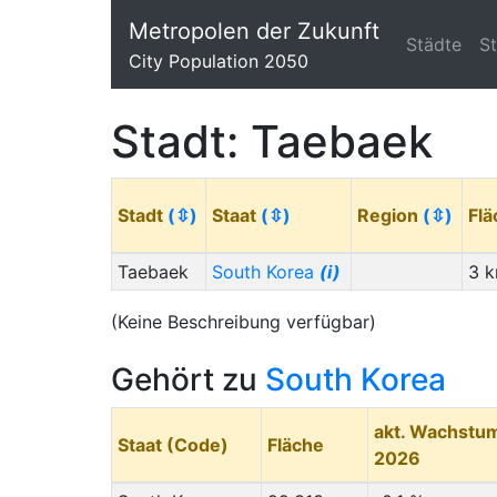
Metropolen der Zukunft
Städte
S
City Population 2050
Stadt: Taebaek
Stadt
(⇳)
Staat
(⇳)
Region
(⇳)
Fl
Taebaek
South Korea
(i)
3 
(Keine Beschreibung verfügbar)
Gehört zu
South Korea
akt. Wachstu
Staat (Code)
Fläche
2026