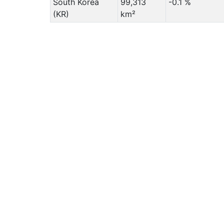
South Korea
99,313
-0.1 %
(KR)
km²