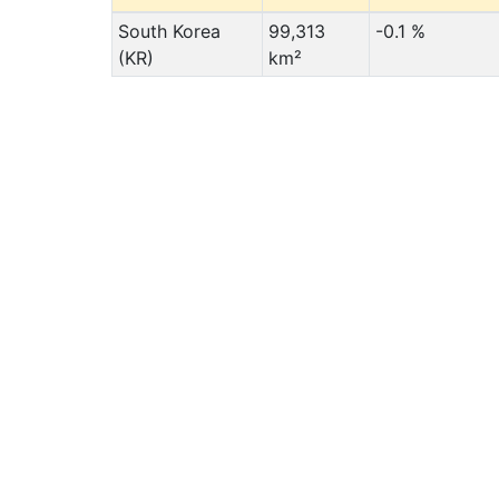
South Korea
99,313
-0.1 %
(KR)
km²