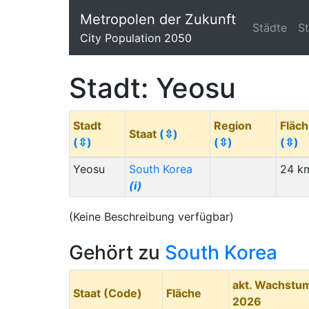
Metropolen der Zukunft
Städte
S
City Population 2050
Stadt: Yeosu
Stadt
Region
Fläc
Staat
(⇳)
(⇳)
(⇳)
(⇳)
Yeosu
South Korea
24 k
(i)
(Keine Beschreibung verfügbar)
Gehört zu
South Korea
akt. Wachstu
Staat (Code)
Fläche
2026