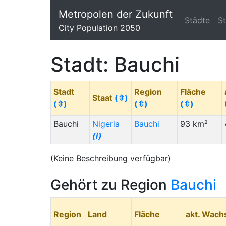
Metropolen der Zukunft
Städte
S
City Population 2050
Stadt: Bauchi
Stadt
Region
Fläche
Staat
(⇳)
(⇳)
(⇳)
(⇳)
Bauchi
Nigeria
Bauchi
93 km²
(i)
(Keine Beschreibung verfügbar)
Gehört zu Region
Bauchi
Region
Land
Fläche
akt. Wac