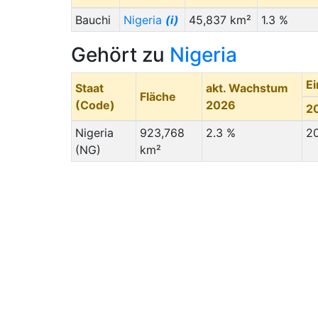
Bauchi
Nigeria
(i)
45,837 km²
1.3 %
Gehört zu
Nigeria
E
Staat
akt. Wachstum
Fläche
(Code)
2026
2
Nigeria
923,768
2.3 %
2
(NG)
km²