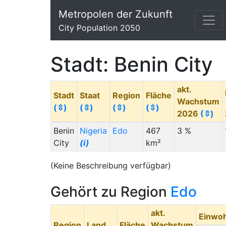
Metropolen der Zukunft
City Population 2050
Stadt: Benin City
akt.
Stadt
Staat
Region
Fläche
Wachstum
(⇳)
(⇳)
(⇳)
(⇳)
2026
(⇳)
Benin
Nigeria
Edo
467
3 %
City
(i)
km²
(Keine Beschreibung verfügbar)
Gehört zu Region
Edo
akt.
Einwo
Region
Land
Fläche
Wachstum