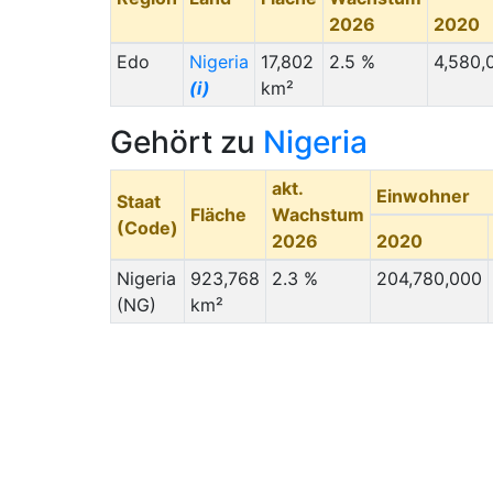
2026
2020
Edo
Nigeria
17,802
2.5 %
4,580,
(i)
km²
Gehört zu
Nigeria
akt.
Einwohner
Staat
Fläche
Wachstum
(Code)
2026
2020
Nigeria
923,768
2.3 %
204,780,000
(NG)
km²