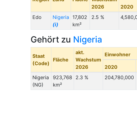
2026
2020
Edo
Nigeria
17,802
2.5 %
4,580,
(i)
km²
Gehört zu
Nigeria
akt.
Einwohner
Staat
Fläche
Wachstum
(Code)
2026
2020
Nigeria
923,768
2.3 %
204,780,000
(NG)
km²