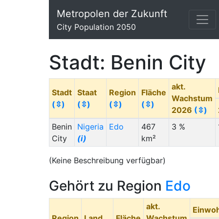
Metropolen der Zukunft
City Population 2050
Stadt: Benin City
akt.
Stadt
Staat
Region
Fläche
Wachstum
(⇳)
(⇳)
(⇳)
(⇳)
2026
(⇳)
Benin
Nigeria
Edo
467
3 %
City
(i)
km²
(Keine Beschreibung verfügbar)
Gehört zu Region
Edo
akt.
Einwo
Region
Land
Fläche
Wachstum