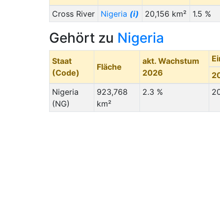
Cross River
Nigeria
(i)
20,156 km²
1.5 %
Gehört zu
Nigeria
E
Staat
akt. Wachstum
Fläche
(Code)
2026
2
Nigeria
923,768
2.3 %
2
(NG)
km²