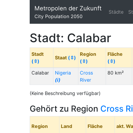
Metropolen der Zukunft
Städte
S
City Population 2050
Stadt: Calabar
Stadt
Region
Fläche
Staat
(⇳)
(⇳)
(⇳)
(⇳)
Calabar
Nigeria
Cross
80 km²
(i)
River
(Keine Beschreibung verfügbar)
Gehört zu Region
Cross R
Region
Land
Fläche
akt. W