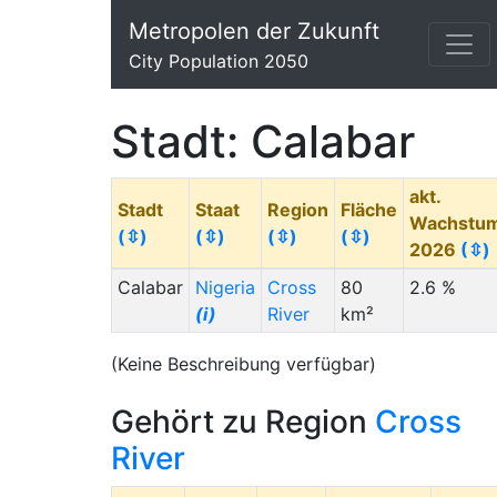
Metropolen der Zukunft
City Population 2050
Stadt: Calabar
akt.
Stadt
Staat
Region
Fläche
Wachstu
(⇳)
(⇳)
(⇳)
(⇳)
2026
(⇳)
Calabar
Nigeria
Cross
80
2.6 %
(i)
River
km²
(Keine Beschreibung verfügbar)
Gehört zu Region
Cross
River