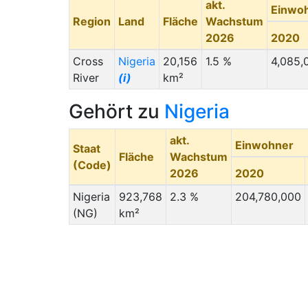
akt.
Einwo
Region
Land
Fläche
Wachstum
2026
2020
Cross
Nigeria
20,156
1.5 %
4,085,
River
(i)
km²
Gehört zu
Nigeria
akt.
Einwohner
Staat
Fläche
Wachstum
(Code)
2026
2020
Nigeria
923,768
2.3 %
204,780,000
(NG)
km²