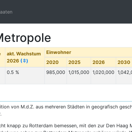
taaten
Metropole
Einwohner
e
akt. Wachstum
2026
(⇳)
2020
2025
2026
2030
0.5 %
985,000
1,015,000
1,020,000
1,042
ition von M.d.Z. aus mehreren Städten in geografisch gesch
r.
recht knapp zu Rotterdam bemessen, mit den zur Den Haag