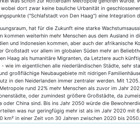
Berkel was schon zur Rotterdam Metropole gehören würde. We
wobei dort zwar keine bauliche Urbanität in geschlossener
ungspunkte ("Schlafstadt von Den Haag") eine Integration
luungsraum, hat für die Zukunft eine starke Wachstumsauss
n kommen weiterhin mehr Menschen aus dem Ausland in die
Indien und Indonesien kommen, aber auch der afrikanische 
er Großstadt vor allem im globalen Süden mehr an Beliebth
n Haag als humanitäre Migranten, da Letztere auch künftig 
- wie im eigentlichen alle niederländischen Städte, sehr st
 und großflächige Neubaugebiete mit nidrigen Familienhäuse
hutz in den Neiderlanden immer zentraler werden. Mit 1.20
 Metropole rund 22% mehr Menschen als zuvor im Jahr 202
onenstädte, oder zumindest größere Großstädte, da zumeis
ka oder China sind. Bis ins Jahr 2050 würde die Bewohnerd
teilen was nur geringfügig mehr ist als im Jahr 2020 mit 
20 km² in einer Zeit von 30 Jahren zwischen 2020 bis 2050