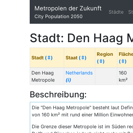
Metropolen der Zukunft
Städte
S
City Population 2050
Stadt: Den Haag 
Region
Fläch
Stadt
(⇳)
Staat
(⇳)
(⇳)
(⇳)
Den Haag
Netherlands
160
Metropole
(i)
km²
Beschreibung:
Die "Den Haag Metropole" besteht laut Defin
von 160 km² mit rund einer Million Einwohne
Die Grenze dieser Metropole ist im Süden 