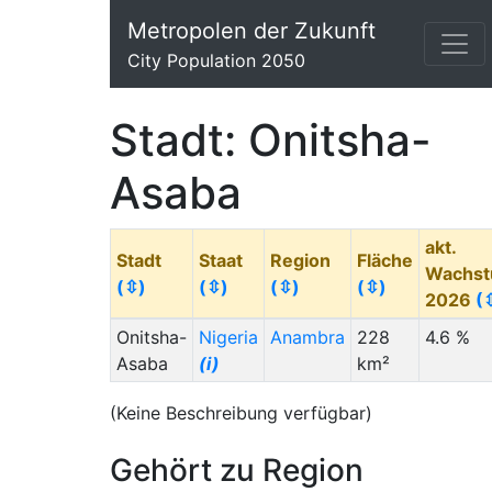
Metropolen der Zukunft
City Population 2050
Stadt: Onitsha-
Asaba
akt.
Stadt
Staat
Region
Fläche
Wachs
(⇳)
(⇳)
(⇳)
(⇳)
2026
(
Onitsha-
Nigeria
Anambra
228
4.6 %
Asaba
(i)
km²
(Keine Beschreibung verfügbar)
Gehört zu Region