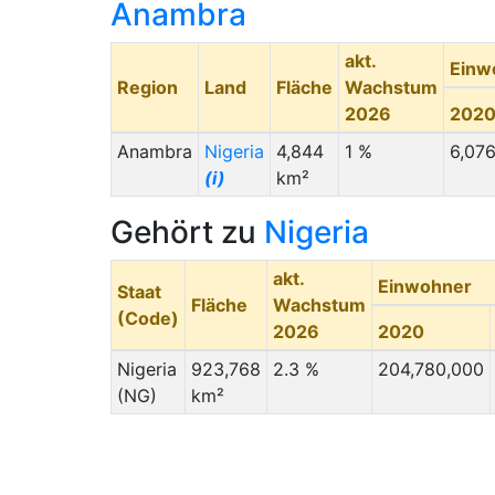
Anambra
akt.
Einw
Region
Land
Fläche
Wachstum
2026
202
Anambra
Nigeria
4,844
1 %
6,07
(i)
km²
Gehört zu
Nigeria
akt.
Einwohner
Staat
Fläche
Wachstum
(Code)
2026
2020
Nigeria
923,768
2.3 %
204,780,000
(NG)
km²