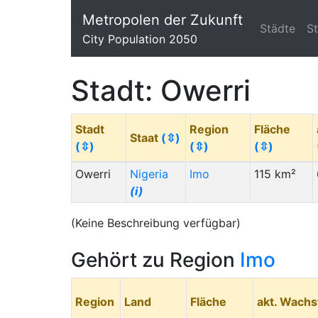
Metropolen der Zukunft
Städte
S
City Population 2050
Stadt: Owerri
Stadt
Region
Fläche
Staat
(⇳)
(⇳)
(⇳)
(⇳)
Owerri
Nigeria
Imo
115 km²
(i)
(Keine Beschreibung verfügbar)
Gehört zu Region
Imo
Region
Land
Fläche
akt. Wach