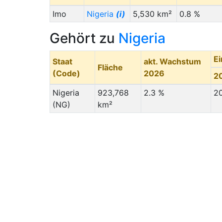
Imo
Nigeria
(i)
5,530 km²
0.8 %
Gehört zu
Nigeria
E
Staat
akt. Wachstum
Fläche
(Code)
2026
2
Nigeria
923,768
2.3 %
2
(NG)
km²