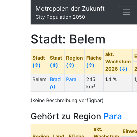
Metropolen der Zukunft
City Population 2050
Stadt: Belem
akt.
Stadt
Staat
Region
Fläche
Wachstum
(⇳)
(⇳)
(⇳)
(⇳)
2026
(⇳)
Belem
Brazil
Para
245
1.4 %
1
(i)
km²
(Keine Beschreibung verfügbar)
Gehört zu Region
Para
akt.
Einw
Region
Land
Fläche
Wachstum