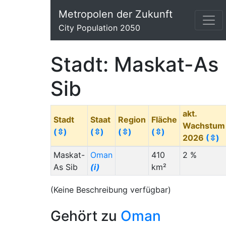
Metropolen der Zukunft
City Population 2050
Stadt: Maskat-As
Sib
akt.
Stadt
Staat
Region
Fläche
Wachstum
(⇳)
(⇳)
(⇳)
(⇳)
2026
(⇳)
Maskat-
Oman
410
2 %
As Sib
(i)
km²
(Keine Beschreibung verfügbar)
Gehört zu
Oman