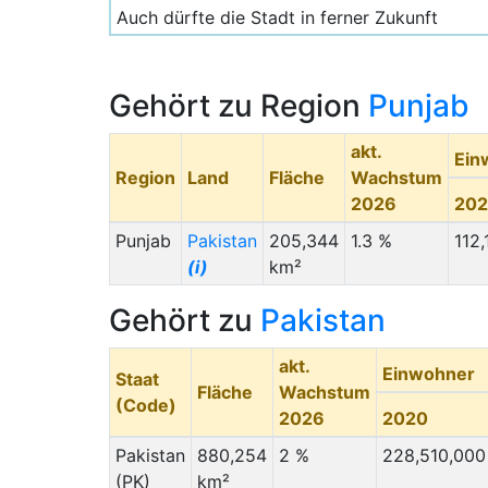
Auch dürfte die Stadt in ferner Zukunft
wenig internationale Zuwanderer vorweisen,
da sie trotz einer Millionenbevölkerung
relativ lokal vernetzt und verortet bleibt.
Gehört zu Region
Punjab
akt.
Ein
Region
Land
Fläche
Wachstum
2026
20
Punjab
Pakistan
205,344
1.3 %
112
(i)
km²
Gehört zu
Pakistan
akt.
Einwohner
Staat
Fläche
Wachstum
(Code)
2026
2020
Pakistan
880,254
2 %
228,510,000
(PK)
km²