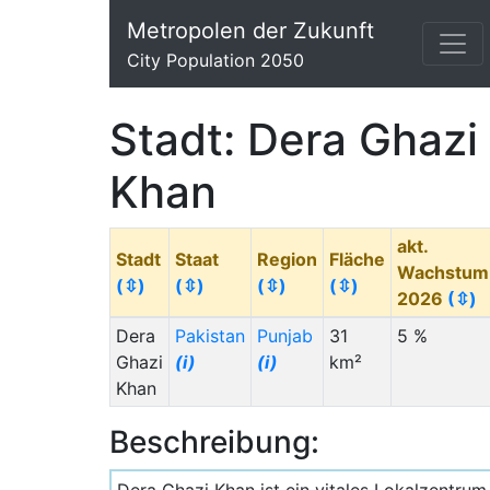
Metropolen der Zukunft
City Population 2050
Stadt: Dera Ghazi
Khan
akt.
Stadt
Staat
Region
Fläche
Wachstum
(⇳)
(⇳)
(⇳)
(⇳)
2026
(⇳)
Dera
Pakistan
Punjab
31
5 %
Ghazi
(i)
(i)
km²
Khan
Beschreibung: