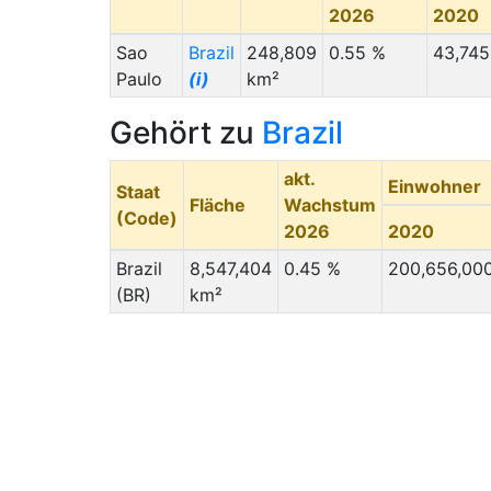
2026
2020
Sao
Brazil
248,809
0.55 %
43,745
Paulo
(i)
km²
Gehört zu
Brazil
akt.
Einwohner
Staat
Fläche
Wachstum
(Code)
2026
2020
Brazil
8,547,404
0.45 %
200,656,00
(BR)
km²