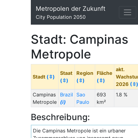
Metropolen der Zukunft
City Population 2050
Stadt: Campinas
Metropole
akt.
Staat
Region
Fläche
Stadt
(⇳)
Wachst
(⇳)
(⇳)
(⇳)
2026
(⇳
Campinas
Brazil
Sao
693
1.8 %
Metropole
(i)
Paulo
km²
Beschreibung:
Die Campinas Metropole ist ein urbaner