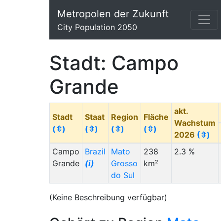
Metropolen der Zukunft
City Population 2050
Stadt: Campo
Grande
akt.
Stadt
Staat
Region
Fläche
Wachstum
(⇳)
(⇳)
(⇳)
(⇳)
2026
(⇳)
Campo
Brazil
Mato
238
2.3 %
Grande
(i)
Grosso
km²
do Sul
(Keine Beschreibung verfügbar)