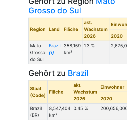
Gehört zu Region
Mato
Grosso do Sul
akt.
Einwoh
Region
Land
Fläche
Wachstum
2026
2020
Mato
Brazil
358,159
1.3 %
2,675,
Grosso
(i)
km²
do Sul
Gehört zu
Brazil
akt.
Einwohner
Staat
Fläche
Wachstum
(Code)
2026
2020
Brazil
8,547,404
0.45 %
200,656,00
(BR)
km²