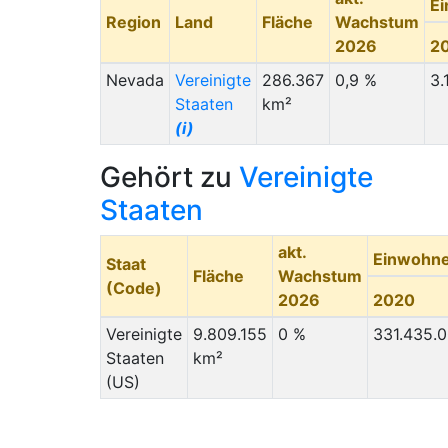
E
Region
Land
Fläche
Wachstum
2026
2
Nevada
Vereinigte
286.367
0,9 %
3.
Staaten
km²
(i)
Gehört zu
Vereinigte
Staaten
akt.
Einwohn
Staat
Fläche
Wachstum
(Code)
2026
2020
Vereinigte
9.809.155
0 %
331.435.
Staaten
km²
(US)