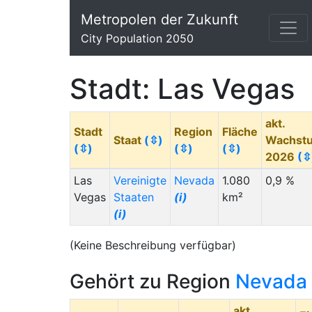
Metropolen der Zukunft
City Population 2050
Stadt: Las Vegas
akt.
Stadt
Region
Fläche
Staat
(⇳)
Wachst
(⇳)
(⇳)
(⇳)
2026
(⇳
Las
Vereinigte
Nevada
1.080
0,9 %
Vegas
Staaten
(i)
km²
(i)
(Keine Beschreibung verfügbar)
Gehört zu Region
Nevada
akt.