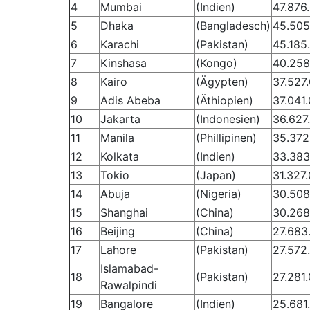
4
Mumbai
(Indien)
47.876
5
Dhaka
(Bangladesch)
45.505
6
Karachi
(Pakistan)
45.185
7
Kinshasa
(Kongo)
40.258
8
Kairo
(Ägypten)
37.527
9
Adis Abeba
(Äthiopien)
37.041
10
Jakarta
(Indonesien)
36.627
11
Manila
(Phillipinen)
35.372
12
Kolkata
(Indien)
33.383
13
Tokio
(Japan)
31.327
14
Abuja
(Nigeria)
30.508
15
Shanghai
(China)
30.268
16
Beijing
(China)
27.683
17
Lahore
(Pakistan)
27.572
Islamabad-
18
(Pakistan)
27.281
Rawalpindi
19
Bangalore
(Indien)
25.681