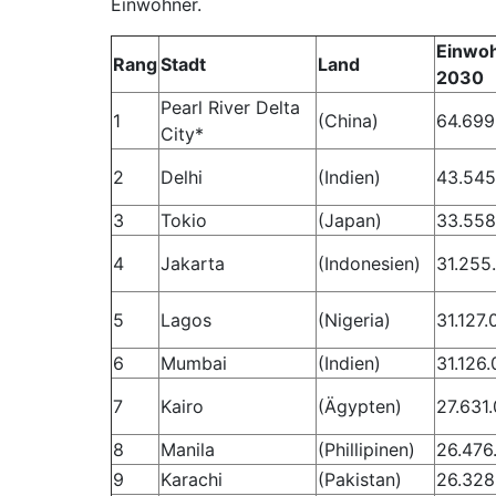
Einwohner.
Einwoh
Rang
Stadt
Land
2030
Pearl River Delta
1
(China)
64.699
City*
2
Delhi
(Indien)
43.545
3
Tokio
(Japan)
33.558
4
Jakarta
(Indonesien)
31.255
5
Lagos
(Nigeria)
31.127.
6
Mumbai
(Indien)
31.126
7
Kairo
(Ägypten)
27.631
8
Manila
(Phillipinen)
26.476
9
Karachi
(Pakistan)
26.328