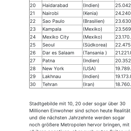
20
Haidarabad
(Indien)
25.042
21
Nairobi
(Kenia)
24.240
22
Sao Paulo
(Brasilien)
23.630
23
Kampala
(Mexiko)
23.569
24
Mexiko City
(Mexiko)
23.170
25
Seoul
(Südkorea)
22.475
26
Dar es Salaam
(Tansania )
21.221
27
Patna
(Indien)
20.352
28
New York
(USA)
19.789
29
Lakhnau
(Indien)
19.173
30
Tehran
(Iran)
18.760
Stadtgebilde mit 10, 20 oder sogar über 30
Millionen Einwohner sind schon heute Realität
und die nächsten Jahrzehnte werden sogar
noch größere Metropolen hervor bringen, mit