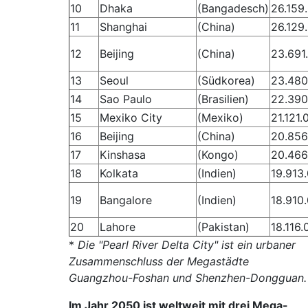
10
Dhaka
(Bangadesch)
26.159
11
Shanghai
(China)
26.129
12
Beijing
(China)
23.691
13
Seoul
(Südkorea)
23.480
14
Sao Paulo
(Brasilien)
22.390
15
Mexiko City
(Mexiko)
21.121.
16
Beijing
(China)
20.856
17
Kinshasa
(Kongo)
20.466
18
Kolkata
(Indien)
19.913
19
Bangalore
(Indien)
18.910
20
Lahore
(Pakistan)
18.116.
*
Die "Pearl River Delta City" ist ein urbaner
Zusammenschluss der Megastädte
Guangzhou-Foshan und Shenzhen-Dongguan
Im Jahr 2050 ist weltweit mit drei Mega-