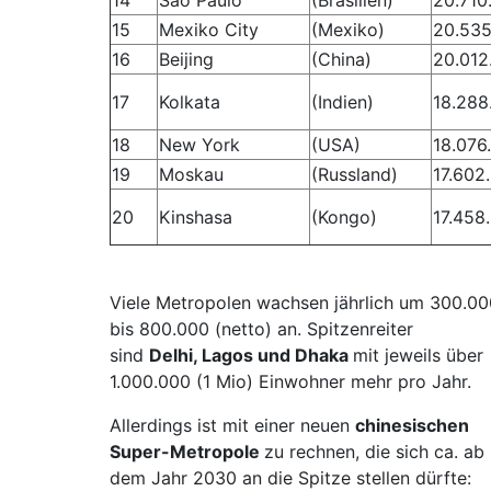
14
Sao Paulo
(Brasilien)
20.710
15
Mexiko City
(Mexiko)
20.535
16
Beijing
(China)
20.012
17
Kolkata
(Indien)
18.288
18
New York
(USA)
18.076
19
Moskau
(Russland)
17.602
20
Kinshasa
(Kongo)
17.458
Viele Metropolen wachsen jährlich um 300.00
bis 800.000 (netto) an. Spitzenreiter
sind
Delhi, Lagos und Dhaka
mit jeweils über
1.000.000 (1 Mio) Einwohner mehr pro Jahr.
Allerdings ist mit einer neuen
chinesischen
Super-Metropole
zu rechnen, die sich ca. ab
dem Jahr 2030 an die Spitze stellen dürfte: