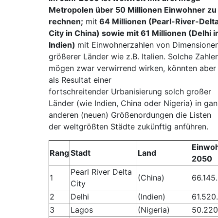
Metropolen über 50 Millionen Einwohner zu
rechnen;
mit
64 Millionen (Pearl-River-Delt
City in China) sowie mit 61 Millionen (Delhi i
Indien)
mit Einwohnerzahlen von Dimensione
größerer Länder wie z.B. Italien. Solche Zahle
mögen zwar verwirrend wirken, könnten aber
als Resultat einer
fortschreitender Urbanisierung solch großer
Länder (wie Indien, China oder Nigeria) in ga
anderen (neuen) Größenordungen die Listen
der weltgrößten Städte zukünftig anführen.
Einwoh
Rang
Stadt
Land
2050
Pearl River Delta
1
(China)
66.145
City
2
Delhi
(Indien)
61.520
3
Lagos
(Nigeria)
50.220