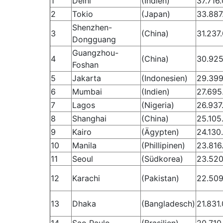
1
Delhi
(Indien)
37.716
2
Tokio
(Japan)
33.887
Shenzhen-
3
(China)
31.237
Dongguang
Guangzhou-
4
(China)
30.925
Foshan
5
Jakarta
(Indonesien)
29.399
6
Mumbai
(Indien)
27.695
7
Lagos
(Nigeria)
26.937
8
Shanghai
(China)
25.105
9
Kairo
(Ägypten)
24.130
10
Manila
(Phillipinen)
23.816
11
Seoul
(Südkorea)
23.520
12
Karachi
(Pakistan)
22.509
13
Dhaka
(Bangladesch)
21.831