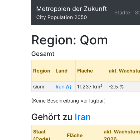
Metropolen der Zukunft
Städte
S
City Population 2050
Region: Qom
Gesamt
Region
Land
Fläche
akt. Wachst
Qom
Iran
(i)
11,237 km²
-2.5 %
(Keine Beschreibung verfügbar)
Gehört zu
Iran
Staat
akt. Wachstum
Fläche
(Code)
2026