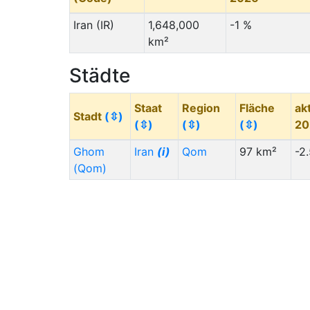
Iran (IR)
1,648,000
-1 %
km²
Städte
Staat
Region
Fläche
ak
Stadt
(⇳)
(⇳)
(⇳)
(⇳)
2
Ghom
Iran
(i)
Qom
97 km²
-2
(Qom)