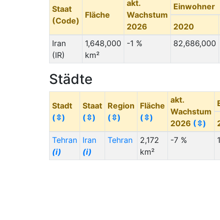
akt.
Einwohner
Staat
Fläche
Wachstum
(Code)
2026
2020
Iran
1,648,000
-1 %
82,686,000
(IR)
km²
Städte
akt.
Stadt
Staat
Region
Fläche
Wachstum
(⇳)
(⇳)
(⇳)
(⇳)
2026
(⇳)
Tehran
Iran
Tehran
2,172
-7 %
(i)
(i)
km²