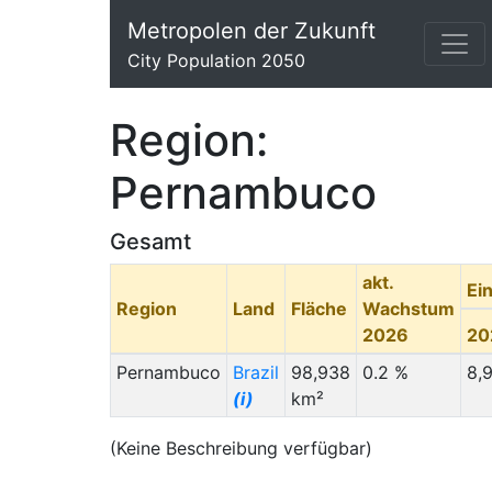
Metropolen der Zukunft
City Population 2050
Region:
Pernambuco
Gesamt
akt.
Ei
Region
Land
Fläche
Wachstum
2026
20
Pernambuco
Brazil
98,938
0.2 %
8,
(i)
km²
(Keine Beschreibung verfügbar)