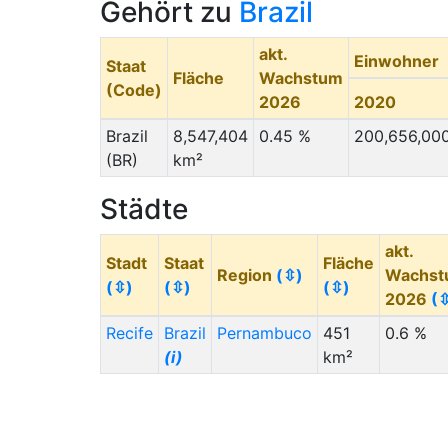
Gehört zu
Brazil
akt.
Einwohner
Staat
Fläche
Wachstum
(Code)
2026
2020
Brazil
8,547,404
0.45 %
200,656,00
(BR)
km²
Städte
akt.
Stadt
Staat
Fläche
Region
(⇳)
Wachst
(⇳)
(⇳)
(⇳)
2026
(
Recife
Brazil
Pernambuco
451
0.6 %
(i)
km²