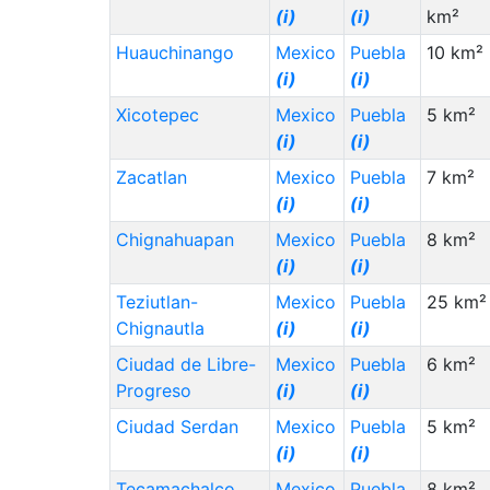
(i)
(i)
km²
Huauchinango
Mexico
Puebla
10 km²
(i)
(i)
Xicotepec
Mexico
Puebla
5 km²
(i)
(i)
Zacatlan
Mexico
Puebla
7 km²
(i)
(i)
Chignahuapan
Mexico
Puebla
8 km²
(i)
(i)
Teziutlan-
Mexico
Puebla
25 km²
Chignautla
(i)
(i)
Ciudad de Libre-
Mexico
Puebla
6 km²
Progreso
(i)
(i)
Ciudad Serdan
Mexico
Puebla
5 km²
(i)
(i)
Tecamachalco
Mexico
Puebla
8 km²