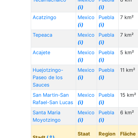
(i)
(i)
Acatzingo
Mexico
Puebla
7 km²
(i)
(i)
Tepeaca
Mexico
Puebla
7 km²
(i)
(i)
Acajete
Mexico
Puebla
5 km²
(i)
(i)
Huejotzingo-
Mexico
Puebla
11 km²
Paseo de los
(i)
(i)
Sauces
San Martin-San
Mexico
Puebla
15 km²
Rafael-San Lucas
(i)
(i)
Santa Maria
Mexico
Puebla
6 km²
Moyotzingo
(i)
(i)
Staat
Region
Fläche
Stadt
(⇳)