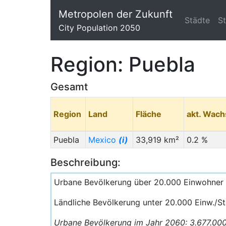
Metropolen der Zukunft
Städte
S
City Population 2050
Region: Puebla
Gesamt
Region
Land
Fläche
akt. Wac
Puebla
Mexico
(i)
33,919 km²
0.2 %
Beschreibung:
Urbane Bevölkerung über 20.000 Einwohner 
Ländliche Bevölkerung unter 20.000 Einw./S
Urbane Bevölkerung im Jahr 2060: 3.677.00