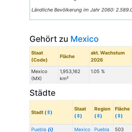
Ländliche Bevölkerung im Jahr 2060: 2.589.
Gehört zu
Mexico
Staat
akt. Wachstum
Fläche
(Code)
2026
Mexico
1,953,162
1.05 %
(MX)
km²
Städte
Staat
Region
Fläche
Stadt
(⇳)
(⇳)
(⇳)
(⇳)
Puebla
(i)
Mexico
Puebla
503