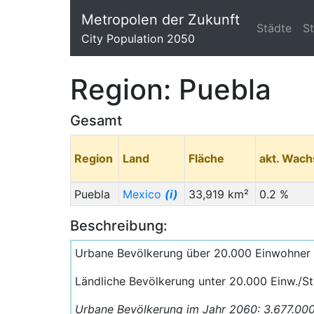
Metropolen der Zukunft
Städte
S
City Population 2050
Region: Puebla
Gesamt
Region
Land
Fläche
akt. Wac
Puebla
Mexico
(i)
33,919 km²
0.2 %
Beschreibung:
Urbane Bevölkerung über 20.000 Einwohner 
Ländliche Bevölkerung unter 20.000 Einw./S
Urbane Bevölkerung im Jahr 2060: 3.677.00