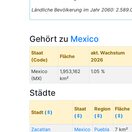
Ländliche Bevölkerung im Jahr 2060: 2.589.
Gehört zu
Mexico
Staat
akt. Wachstum
Fläche
(Code)
2026
Mexico
1,953,162
1.05 %
(MX)
km²
Städte
Staat
Region
Fläche
Stadt
(⇳)
(⇳)
(⇳)
(⇳)
Zacatlan
Mexico
Puebla
7 km²