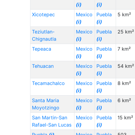
(i)
(i)
Xicotepec
Mexico
Puebla
5 km²
(i)
(i)
Teziutlan-
Mexico
Puebla
25 km²
Chignautla
(i)
(i)
Tepeaca
Mexico
Puebla
7 km²
(i)
(i)
Tehuacan
Mexico
Puebla
54 km²
(i)
(i)
Tecamachalco
Mexico
Puebla
8 km²
(i)
(i)
Santa Maria
Mexico
Puebla
6 km²
Moyotzingo
(i)
(i)
San Martin-San
Mexico
Puebla
15 km²
Rafael-San Lucas
(i)
(i)
Puebla
(i)
Mexico
Puebla
503