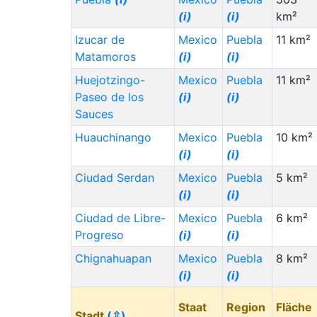
(i)
(i)
km²
Izucar de
Mexico
Puebla
11 km²
Matamoros
(i)
(i)
Huejotzingo-
Mexico
Puebla
11 km²
Paseo de los
(i)
(i)
Sauces
Huauchinango
Mexico
Puebla
10 km²
(i)
(i)
Ciudad Serdan
Mexico
Puebla
5 km²
(i)
(i)
Ciudad de Libre-
Mexico
Puebla
6 km²
Progreso
(i)
(i)
Chignahuapan
Mexico
Puebla
8 km²
(i)
(i)
Staat
Region
Fläche
Stadt
(⇳)