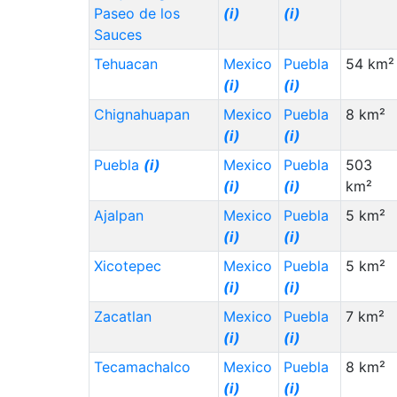
Paseo de los
(i)
(i)
Sauces
Tehuacan
Mexico
Puebla
54 km²
(i)
(i)
Chignahuapan
Mexico
Puebla
8 km²
(i)
(i)
Puebla
(i)
Mexico
Puebla
503
(i)
(i)
km²
Ajalpan
Mexico
Puebla
5 km²
(i)
(i)
Xicotepec
Mexico
Puebla
5 km²
(i)
(i)
Zacatlan
Mexico
Puebla
7 km²
(i)
(i)
Tecamachalco
Mexico
Puebla
8 km²
(i)
(i)