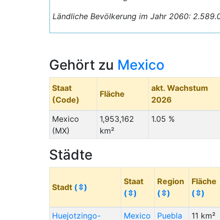
Ländliche Bevölkerung im Jahr 2060: 2.589.
Gehört zu
Mexico
Staat
akt. Wachstum
Fläche
(Code)
2026
Mexico
1,953,162
1.05 %
(MX)
km²
Städte
Staat
Region
Fläche
Stadt
(⇳)
(⇳)
(⇳)
(⇳)
Huejotzingo-
Mexico
Puebla
11 km²