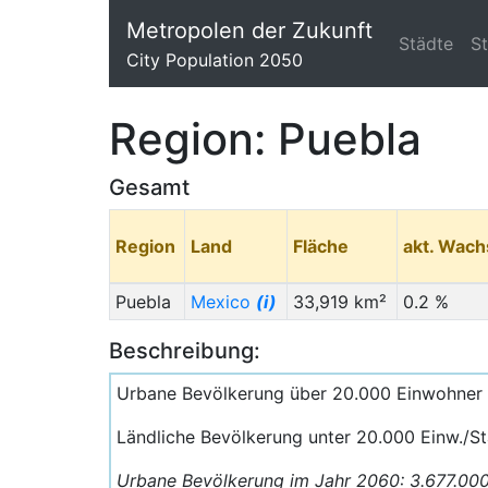
Metropolen der Zukunft
Städte
S
City Population 2050
Region: Puebla
Gesamt
Region
Land
Fläche
akt. Wac
Puebla
Mexico
(i)
33,919 km²
0.2 %
Beschreibung:
Urbane Bevölkerung über 20.000 Einwohner 
Ländliche Bevölkerung unter 20.000 Einw./S
Urbane Bevölkerung im Jahr 2060: 3.677.00