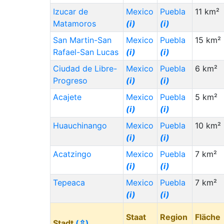
Izucar de
Mexico
Puebla
11 km²
Matamoros
(i)
(i)
San Martin-San
Mexico
Puebla
15 km²
Rafael-San Lucas
(i)
(i)
Ciudad de Libre-
Mexico
Puebla
6 km²
Progreso
(i)
(i)
Acajete
Mexico
Puebla
5 km²
(i)
(i)
Huauchinango
Mexico
Puebla
10 km²
(i)
(i)
Acatzingo
Mexico
Puebla
7 km²
(i)
(i)
Tepeaca
Mexico
Puebla
7 km²
(i)
(i)
Staat
Region
Fläche
Stadt
(⇳)